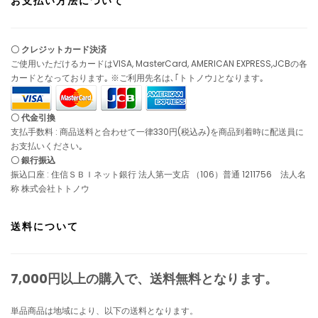
お支払い方法について
〇 クレジットカード決済
ご使用いただけるカードはVISA, MasterCard, AMERICAN EXPRESS,JCBの各
カードとなっております｡ ※ご利用先名は､｢トトノウ｣となります｡
〇 代金引換
支払手数料 : 商品送料と合わせて一律330円(税込み)を商品到着時に配送員に
お支払いください｡
〇 銀行振込
振込口座 : 住信ＳＢＩネット銀行 法人第一支店 （106）普通 1211756 法人名
称 株式会社トトノウ
送料について
7,000円以上の購入で、
送料無料
となります。
単品商品は地域により、以下の送料となります。