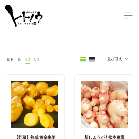
並び替え
見る
15
30
50
【貯蔵】熟成 黄金生姜
新しょうが / 松本農園