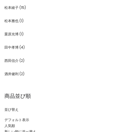
松本綾子
(15)
松本雅也
(1)
栗原光博
(1)
田中孝博
(4)
西田信介
(2)
酒井健利
(2)
商品並び順
並び替え
デフォルト表示
人気順
新しい順に並べ替え