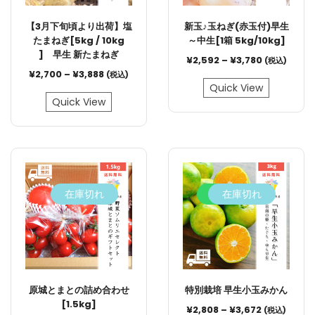
【3月下旬頃より出荷】塩
新玉♪玉ねぎ(赤玉付)早生
たまねぎ[5kg / 10kg
～中生[1箱 5kg/10kg]
] 早生 新たまねぎ
¥
2,592
–
¥
3,780
(税込)
¥
2,700
–
¥
3,888
(税込)
Quick View
Quick View
在庫切れ
10.5%
在庫切れ
原城とまとの詰め合わせ
特別栽培 早生小玉みかん
[1.5kg]
¥
2,808
–
¥
3,672
(税込)