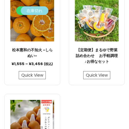
11.1%
在庫切れ
松本憲和の不知火 -しら
【定期便】まるゆで野菜
ぬい-
詰め合わせ お手軽調理
♪お得なセット
¥
1,555
–
¥
3,456
(税込)
Quick View
Quick View