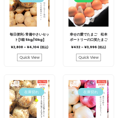
毎日便利♪常備やさいセッ
幸せの愛でたまご 松本
ト[1箱 5kg/10kg]
ポートリーの口笑たまご
¥
2,808
–
¥
4,104
¥
432
–
¥
3,996
(税込)
(税込)
Quick View
Quick View
在庫切れ
在庫切れ