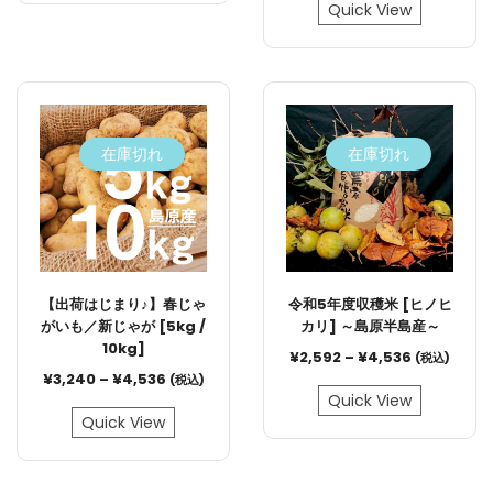
Quick View
在庫切れ
在庫切れ
【出荷はじまり♪】春じゃ
令和5年度収穫米 [ヒノヒ
がいも／新じゃが [5kg /
カリ] ～島原半島産～
10kg]
¥
2,592
–
¥
4,536
(税込)
¥
3,240
–
¥
4,536
(税込)
Quick View
Quick View