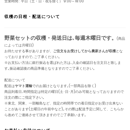
営業時間 : 平日（土・日・祝を除く） 9:00～18:00
収穫の日程・配送について
野菜セットの収穫・発送日は､毎週木曜日です。
(商品
によっては月曜日)
お待たせする事がありますが、
ご注文をお受けしてから農家さんが収穫
とな
っておりますので､ご了承ください｡
※お支払い方法に銀行振込を選ばれた方は､入金の確認日を注文日と致しま
す｡振込確認後の商品準備となりますのでご了承ください｡
配送について
配送は
ヤマト運輸
でのお届けとなります｡(一部商品を除く)
商品到着日､時間指定は特定の曜日(土･日･月)のみ可能となっておりますので
注文の際にご指定下さい｡
※東北、関東、一部離島など、指定の時間帯での着日指定がお受け出来ない
ことがあります(土曜日の午前中など)｡その際は配送予定に関して、こちらか
ら改めてご連絡させて頂きますのでご了承願います｡