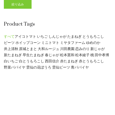
絞り込み
Product Tags
すべて
アイコトマト
いちご
しんじゃが
たまねぎ
とうもろこし
ビーツ
ホイップコーン
ミニトマト
ミヤタファーム
ゆめのか
井上清秋
原城とまと
大和ルージュ
川田農園
恋みのり
新じゃが
新たまねぎ
早生たまねぎ
春じゃが
松本憲和
松本綾子
桃
田中孝博
白いちご
白とうもろこし
西田信介
赤たまねぎ
赤とうもろこし
野菜パパイヤ
雲仙の花ぼうろ
雲仙ビーツ
青パパイヤ