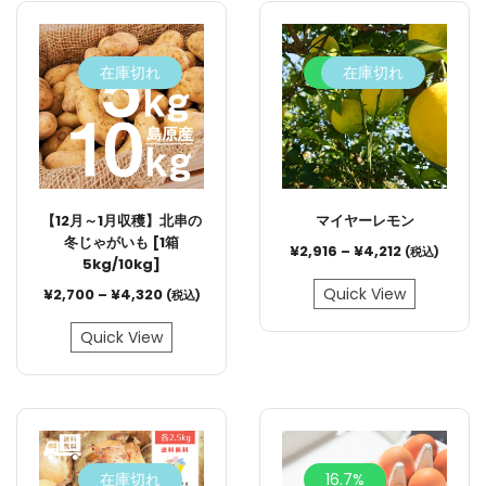
在庫切れ
9.3%
在庫切れ
【12月～1月収穫】北串の
マイヤーレモン
冬じゃがいも [1箱
¥
2,916
–
¥
4,212
(税込)
5kg/10kg]
Quick View
¥
2,700
–
¥
4,320
(税込)
Quick View
在庫切れ
16.7%