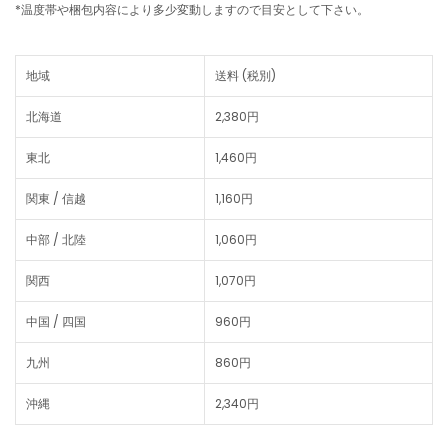
*温度帯や梱包内容により多少変動しますので目安として下さい。
地域
送料 (税別)
北海道
2,380円
東北
1,460円
関東 / 信越
1,160円
中部 / 北陸
1,060円
関西
1,070円
中国 / 四国
960円
九州
860円
沖縄
2,340円