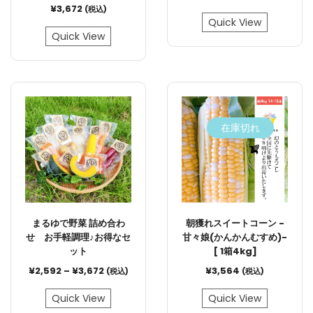
¥
3,672
(税込)
Quick View
Quick View
在庫切れ
まるゆで野菜 詰め合わ
朝獲れスイートコーン -
せ お手軽調理♪お得なセ
甘々娘(かんかんむすめ)-
ット
[ 1箱4kg]
¥
2,592
–
¥
3,672
¥
3,564
(税込)
(税込)
Quick View
Quick View