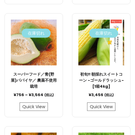
在庫切れ
在庫切れ
スーパーフード／青(野
初旬!! 朝採れスイートコ
菜)パパイヤ／ 農薬不使用
ーン -ゴールドラッシュ-
栽培
[1箱4kg]
¥
756
–
¥
3,564
¥
3,456
(税込)
(税込)
Quick View
Quick View