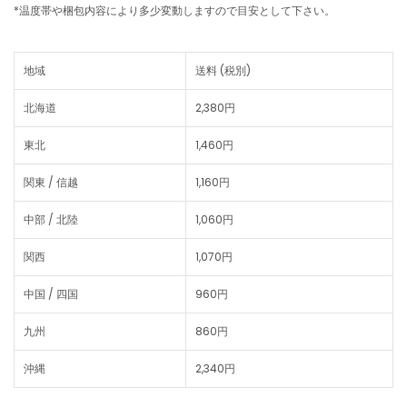
*温度帯や梱包内容により多少変動しますので目安として下さい。
地域
送料 (税別)
北海道
2,380円
東北
1,460円
関東 / 信越
1,160円
中部 / 北陸
1,060円
関西
1,070円
中国 / 四国
960円
九州
860円
沖縄
2,340円