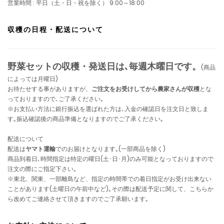
営業時間 : 平日（土・日・祝を除く） 9:00～18:00
収穫の日程・配送について
野菜セットの収穫・発送日は､毎週木曜日です。
(商品
によっては月曜日)
お待たせする事がありますが、
ご注文をお受けしてから農家さんが収穫
とな
っておりますので､ご了承ください｡
※お支払い方法に銀行振込を選ばれた方は､入金の確認日を注文日と致しま
す｡振込確認後の商品準備となりますのでご了承ください｡
配送について
配送は
ヤマト運輸
でのお届けとなります｡(一部商品を除く)
商品到着日､時間指定は特定の曜日(土･日･月)のみ可能となっておりますので
注文の際にご指定下さい｡
※東北、関東、一部離島など、指定の時間帯での着日指定がお受け出来ない
ことがあります(土曜日の午前中など)｡その際は配送予定に関して、こちらか
ら改めてご連絡させて頂きますのでご了承願います｡