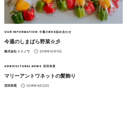
OUR INFORMATION
今週のBOX詰め合わせ
今週のしまばら野菜☆彡
by
株式会社 トトノウ
2018年10月11日
AGRICULTURAL NEWS
宮田和晃
マリーアントワネットの髪飾り
by
宮田和晃
2018年4月22日