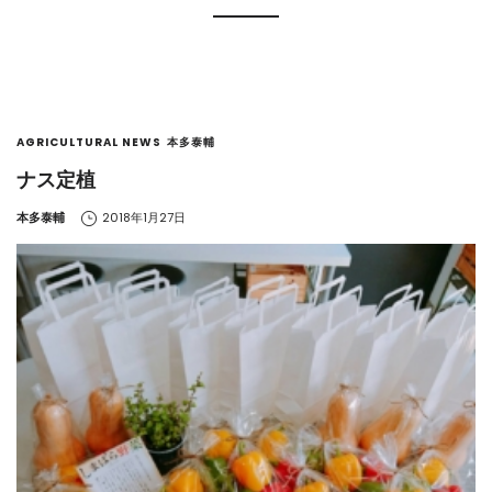
AGRICULTURAL NEWS
本多泰輔
ナス定植
by
本多泰輔
2018年1月27日