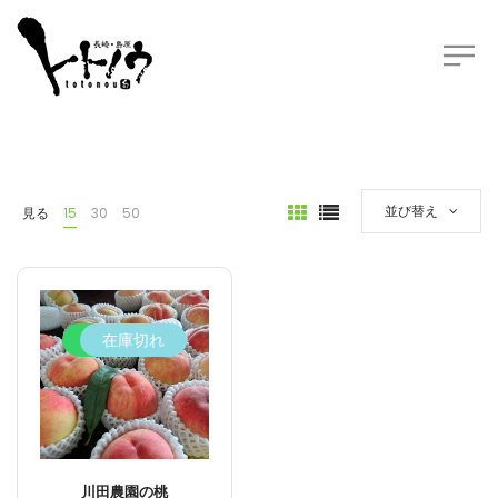
並び替え
見る
15
30
50
25%
在庫切れ
川田農園の桃