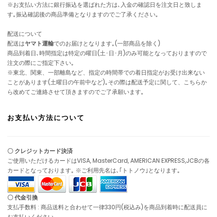
※お支払い方法に銀行振込を選ばれた方は､入金の確認日を注文日と致しま
す｡振込確認後の商品準備となりますのでご了承ください｡
配送について
配送は
ヤマト運輸
でのお届けとなります｡(一部商品を除く)
商品到着日､時間指定は特定の曜日(土･日･月)のみ可能となっておりますので
注文の際にご指定下さい｡
※東北、関東、一部離島など、指定の時間帯での着日指定がお受け出来ない
ことがあります(土曜日の午前中など)｡その際は配送予定に関して、こちらか
ら改めてご連絡させて頂きますのでご了承願います｡
お支払い方法について
〇 クレジットカード決済
ご使用いただけるカードはVISA, MasterCard, AMERICAN EXPRESS,JCBの各
カードとなっております｡ ※ご利用先名は､｢トトノウ｣となります｡
〇 代金引換
支払手数料 : 商品送料と合わせて一律330円(税込み)を商品到着時に配送員に
お支払いください｡