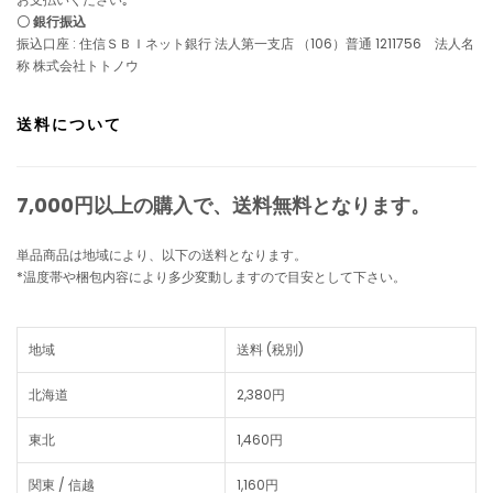
〇 銀行振込
振込口座 : 住信ＳＢＩネット銀行 法人第一支店 （106）普通 1211756 法人名
称 株式会社トトノウ
送料について
7,000円以上の購入で、
送料無料
となります。
単品商品は地域により、以下の送料となります。
*温度帯や梱包内容により多少変動しますので目安として下さい。
地域
送料 (税別)
北海道
2,380円
東北
1,460円
関東 / 信越
1,160円