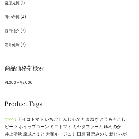
栗原光博
(1)
田中孝博
(4)
西田信介
(2)
酒井健利
(2)
商品価格帯検索
¥
1,000
-
¥
2,000
Product Tags
すべて
アイコトマト
いちご
しんじゃが
たまねぎ
とうもろこし
ビーツ
ホイップコーン
ミニトマト
ミヤタファーム
ゆめのか
井上清秋
原城とまと
大和ルージュ
川田農園
恋みのり
新じゃが