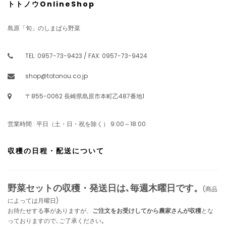
トトノウOnlineShop
島原「旬」のしまばら野菜
TEL: 0957-73-9423 / FAX: 0957-73-9424
shop@totonou.co.jp
〒855-0062 長崎県島原市本町乙487番地1
営業時間 : 平日（土・日・祝を除く） 9:00～18:00
収穫の日程・配送について
野菜セットの収穫・発送日は､毎週木曜日です。
(商品
によっては月曜日)
お待たせする事がありますが、
ご注文をお受けしてから農家さんが収穫
とな
っておりますので､ご了承ください｡