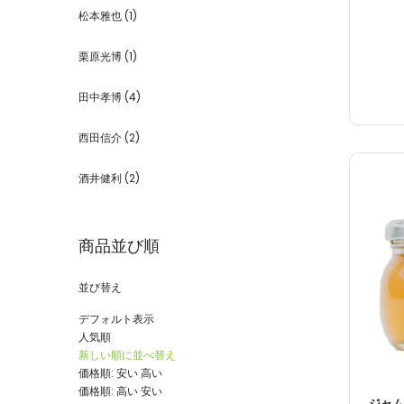
松本雅也
(1)
栗原光博
(1)
田中孝博
(4)
西田信介
(2)
酒井健利
(2)
商品並び順
並び替え
デフォルト表示
人気順
新しい順に並べ替え
価格順: 安い 高い
価格順: 高い 安い
ジャム