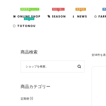
新鮮野菜ショップ
今が「旬」
新着情報
農
ONLINE SHOP
SEASON
NEWS
FAR
トトノウ
TOTONOU
商品検索
全14件を
商品カテゴリー
定期便
(1)