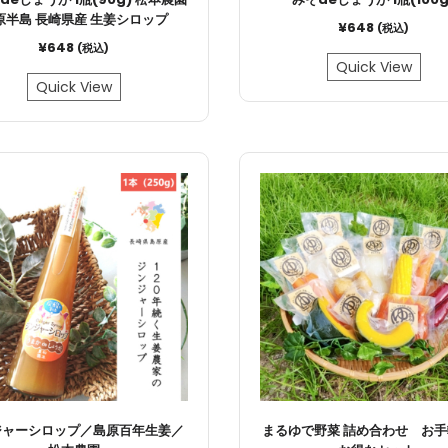
原半島 長崎県産 生姜シロップ
¥
648
(税込)
¥
648
(税込)
Quick View
Quick View
ジャーシロップ／島原百年生姜／
まるゆで野菜 詰め合わせ お