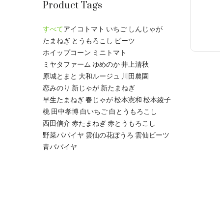
Product Tags
すべて
アイコトマト
いちご
しんじゃが
たまねぎ
とうもろこし
ビーツ
ホイップコーン
ミニトマト
ミヤタファーム
ゆめのか
井上清秋
原城とまと
大和ルージュ
川田農園
恋みのり
新じゃが
新たまねぎ
早生たまねぎ
春じゃが
松本憲和
松本綾子
桃
田中孝博
白いちご
白とうもろこし
西田信介
赤たまねぎ
赤とうもろこし
野菜パパイヤ
雲仙の花ぼうろ
雲仙ビーツ
青パパイヤ