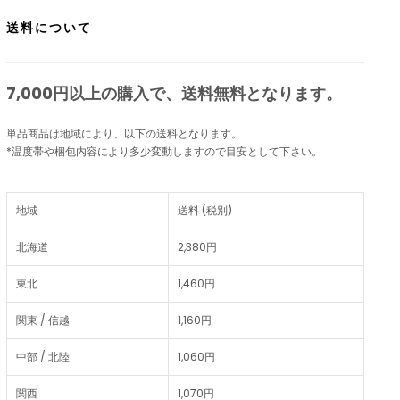
送料について
7,000円以上の購入で、
送料無料
となります。
単品商品は地域により、以下の送料となります。
*温度帯や梱包内容により多少変動しますので目安として下さい。
地域
送料 (税別)
北海道
2,380円
東北
1,460円
関東 / 信越
1,160円
中部 / 北陸
1,060円
関西
1,070円