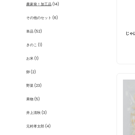
農家発！加工品
(14)
その他のセット
(6)
単品
(52)
じゃば
きのこ
(1)
お米
(1)
卵
(2)
野菜
(23)
果物
(5)
井上清秋
(3)
元村孝太郎
(4)