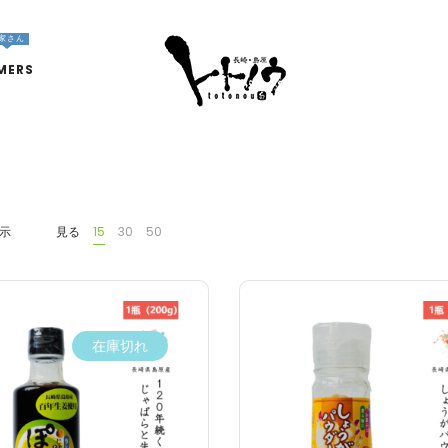
家さん
MERS
表示
見る
15
30
50
在庫切れ