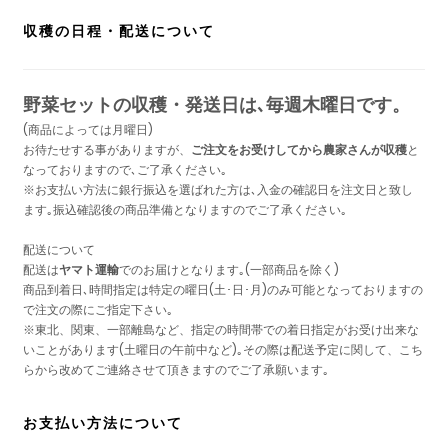
収穫の日程・配送について
野菜セットの収穫・発送日は､毎週木曜日です。
(商品によっては月曜日)
お待たせする事がありますが、
ご注文をお受けしてから農家さんが収穫
と
なっておりますので､ご了承ください｡
※お支払い方法に銀行振込を選ばれた方は､入金の確認日を注文日と致し
ます｡振込確認後の商品準備となりますのでご了承ください｡
配送について
配送は
ヤマト運輸
でのお届けとなります｡(一部商品を除く)
商品到着日､時間指定は特定の曜日(土･日･月)のみ可能となっておりますの
で注文の際にご指定下さい｡
※東北、関東、一部離島など、指定の時間帯での着日指定がお受け出来な
いことがあります(土曜日の午前中など)｡その際は配送予定に関して、こち
らから改めてご連絡させて頂きますのでご了承願います｡
お支払い方法について