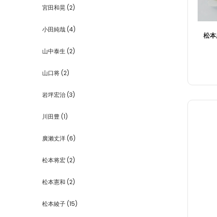
宮田和晃
(2)
小田純哉
(4)
松本
山中泰生
(2)
山口将
(2)
岩坪宏治
(3)
川田豊
(1)
廣瀨丈洋
(6)
松本将宏
(2)
松本憲和
(2)
松本綾子
(15)