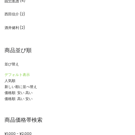
田中孝博
(4)
西田信介
(2)
酒井健利
(2)
商品並び順
並び替え
デフォルト表示
人気順
新しい順に並べ替え
価格順: 安い 高い
価格順: 高い 安い
商品価格帯検索
¥
1,000
-
¥
2,000