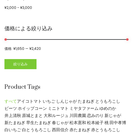
¥
2,000
-
¥
3,000
価格による絞り込み
価格:
¥1,650
—
¥2,420
絞り込み
Product Tags
すべて
アイコトマト
いちご
しんじゃが
たまねぎ
とうもろこし
ビーツ
ホイップコーン
ミニトマト
ミヤタファーム
ゆめのか
井上清秋
原城とまと
大和ルージュ
川田農園
恋みのり
新じゃが
新たまねぎ
早生たまねぎ
春じゃが
松本憲和
松本綾子
桃
田中孝博
白いちご
白とうもろこし
西田信介
赤たまねぎ
赤とうもろこし