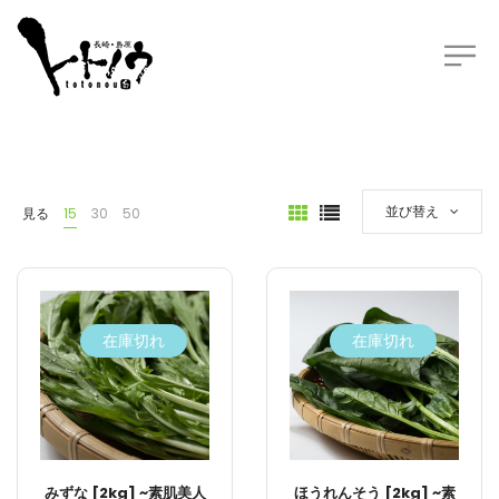
並び替え
見る
15
30
50
在庫切れ
在庫切れ
みずな [2kg] ~素肌美人
ほうれんそう [2kg] ~素