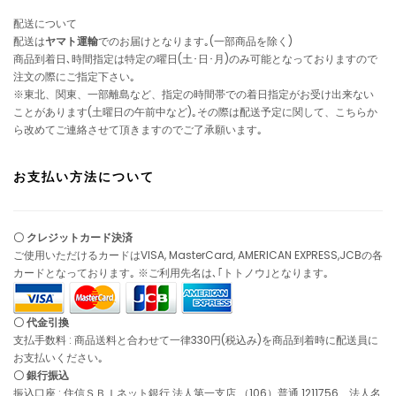
配送について
配送は
ヤマト運輸
でのお届けとなります｡(一部商品を除く)
商品到着日､時間指定は特定の曜日(土･日･月)のみ可能となっておりますので
注文の際にご指定下さい｡
※東北、関東、一部離島など、指定の時間帯での着日指定がお受け出来ない
ことがあります(土曜日の午前中など)｡その際は配送予定に関して、こちらか
ら改めてご連絡させて頂きますのでご了承願います｡
お支払い方法について
〇 クレジットカード決済
ご使用いただけるカードはVISA, MasterCard, AMERICAN EXPRESS,JCBの各
カードとなっております｡ ※ご利用先名は､｢トトノウ｣となります｡
〇 代金引換
支払手数料 : 商品送料と合わせて一律330円(税込み)を商品到着時に配送員に
お支払いください｡
〇 銀行振込
振込口座 : 住信ＳＢＩネット銀行 法人第一支店 （106）普通 1211756 法人名