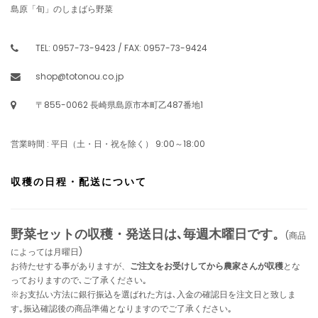
島原「旬」のしまばら野菜
TEL: 0957-73-9423 / FAX: 0957-73-9424
shop@totonou.co.jp
〒855-0062 長崎県島原市本町乙487番地1
営業時間 : 平日（土・日・祝を除く） 9:00～18:00
収穫の日程・配送について
野菜セットの収穫・発送日は､毎週木曜日です。
(商品
によっては月曜日)
お待たせする事がありますが、
ご注文をお受けしてから農家さんが収穫
とな
っておりますので､ご了承ください｡
※お支払い方法に銀行振込を選ばれた方は､入金の確認日を注文日と致しま
す｡振込確認後の商品準備となりますのでご了承ください｡