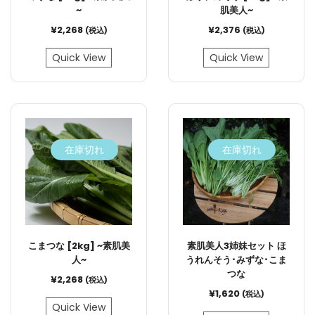
~
肌美人~
¥
2,268
¥
2,376
(税込)
(税込)
Quick View
Quick View
在庫切れ
在庫切れ
こまつな [2kg] ~素肌美
素肌美人3姉妹セット ほ
人~
うれんそう･みずな･こま
つな
¥
2,268
(税込)
¥
1,620
(税込)
Quick View