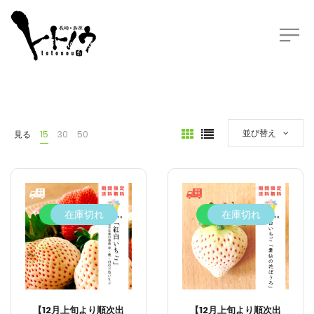
並び替え
見る
15
30
50
5.6%
在庫切れ
4.2%
在庫切れ
【12月上旬より順次出
【12月上旬より順次出