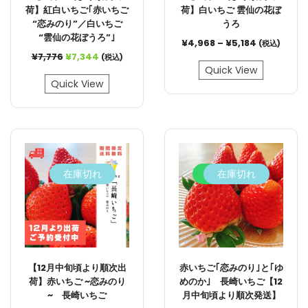
荷】紅白いちご｢赤いちご
荷】白いちご 雲仙の花ぼ
“恋みのり”／白いちご
うろ
“雲仙の花ぼうろ”｣
¥
4,968
–
¥
5,184
(税込)
¥
7,776
¥
7,344
(税込)
Quick View
Quick View
在庫切れ
9.5%
在庫切れ
【12月中旬頃より順次出
赤いちご｢恋みのり｣と｢ゆ
荷】赤いちご ~恋みのり
めのか｣ 長崎いちご【12
~ 長崎いちご
月中旬頃より順次発送】