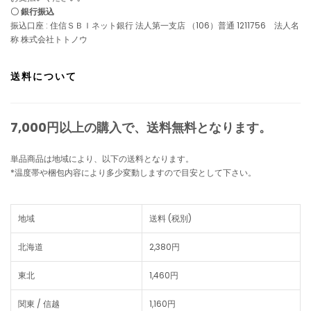
〇 銀行振込
振込口座 : 住信ＳＢＩネット銀行 法人第一支店 （106）普通 1211756 法人名
称 株式会社トトノウ
送料について
7,000円以上の購入で、
送料無料
となります。
単品商品は地域により、以下の送料となります。
*温度帯や梱包内容により多少変動しますので目安として下さい。
地域
送料 (税別)
北海道
2,380円
東北
1,460円
関東 / 信越
1,160円