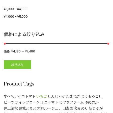
¥
3,000
-
¥
4,000
¥
4,000
-
¥
5,000
価格による絞り込み
価格:
¥4,180
—
¥7,480
絞り込み
Product Tags
すべて
アイコトマト
いちご
しんじゃが
たまねぎ
とうもろこし
ビーツ
ホイップコーン
ミニトマト
ミヤタファーム
ゆめのか
井上清秋
原城とまと
大和ルージュ
川田農園
恋みのり
新じゃが