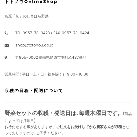
トトノウOnlineShop
島原「旬」のしまばら野菜
TEL: 0957-73-9423 / FAX: 0957-73-9424
shop@totonou.co.jp
〒855-0062 長崎県島原市本町乙487番地1
営業時間 : 平日（土・日・祝を除く） 9:00～18:00
収穫の日程・配送について
野菜セットの収穫・発送日は､毎週木曜日です。
(商品
によっては月曜日)
お待たせする事がありますが、
ご注文をお受けしてから農家さんが収穫
とな
っておりますので､ご了承ください｡