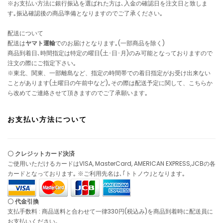
※お支払い方法に銀行振込を選ばれた方は､入金の確認日を注文日と致しま
す｡振込確認後の商品準備となりますのでご了承ください｡
配送について
配送は
ヤマト運輸
でのお届けとなります｡(一部商品を除く)
商品到着日､時間指定は特定の曜日(土･日･月)のみ可能となっておりますので
注文の際にご指定下さい｡
※東北、関東、一部離島など、指定の時間帯での着日指定がお受け出来ない
ことがあります(土曜日の午前中など)｡その際は配送予定に関して、こちらか
ら改めてご連絡させて頂きますのでご了承願います｡
お支払い方法について
〇 クレジットカード決済
ご使用いただけるカードはVISA, MasterCard, AMERICAN EXPRESS,JCBの各
カードとなっております｡ ※ご利用先名は､｢トトノウ｣となります｡
〇 代金引換
支払手数料 : 商品送料と合わせて一律330円(税込み)を商品到着時に配送員に
お支払いください｡