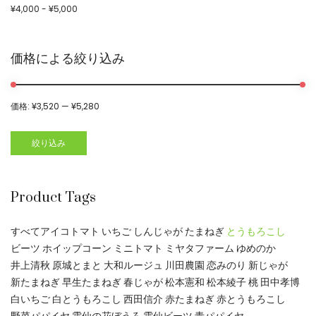
¥
4,000
-
¥
5,000
価格による絞り込み
価格:
¥3,520
—
¥5,280
絞り込み
Product Tags
すべて
アイコトマト
いちご
しんじゃが
たまねぎ
とうもろこし
ビーツ
ホイップコーン
ミニトマト
ミヤタファーム
ゆめのか
井上清秋
原城とまと
大和ルージュ
川田農園
恋みのり
新じゃが
新たまねぎ
早生たまねぎ
春じゃが
松本憲和
松本綾子
桃
田中孝博
白いちご
白とうもろこし
西田信介
赤たまねぎ
赤とうもろこし