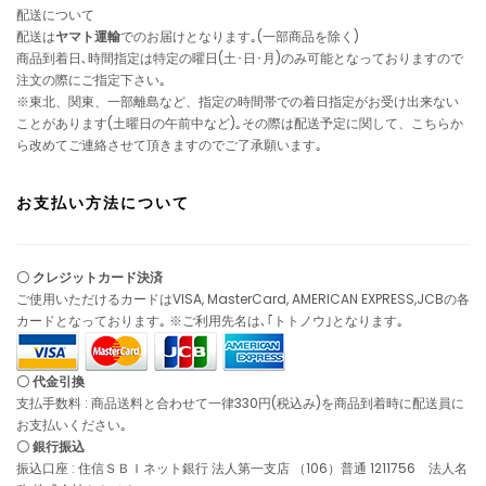
配送について
配送は
ヤマト運輸
でのお届けとなります｡(一部商品を除く)
商品到着日､時間指定は特定の曜日(土･日･月)のみ可能となっておりますので
注文の際にご指定下さい｡
※東北、関東、一部離島など、指定の時間帯での着日指定がお受け出来ない
ことがあります(土曜日の午前中など)｡その際は配送予定に関して、こちらか
ら改めてご連絡させて頂きますのでご了承願います｡
お支払い方法について
〇 クレジットカード決済
ご使用いただけるカードはVISA, MasterCard, AMERICAN EXPRESS,JCBの各
カードとなっております｡ ※ご利用先名は､｢トトノウ｣となります｡
〇 代金引換
支払手数料 : 商品送料と合わせて一律330円(税込み)を商品到着時に配送員に
お支払いください｡
〇 銀行振込
振込口座 : 住信ＳＢＩネット銀行 法人第一支店 （106）普通 1211756 法人名