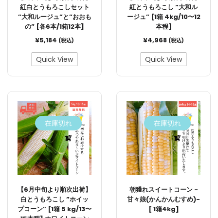
紅白とうもろこしセット
紅とうもろこし ”大和ル
”大和ルージュ”と”おおも
ージュ” [1箱 4kg/10〜12
の” [各6本/1箱12本]
本程]
¥
5,184
¥
4,968
(税込)
(税込)
Quick View
Quick View
在庫切れ
在庫切れ
【6月中旬より順次出荷】
朝獲れスイートコーン -
白とうもろこし ”ホイッ
甘々娘(かんかんむすめ)-
プコーン” [1箱 5 kg/13〜
[ 1箱4kg]