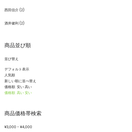
西田信介
(2)
酒井健利
(2)
商品並び順
並び替え
デフォルト表示
人気順
新しい順に並べ替え
価格順: 安い 高い
価格順: 高い 安い
商品価格帯検索
¥
3,000
-
¥
4,000