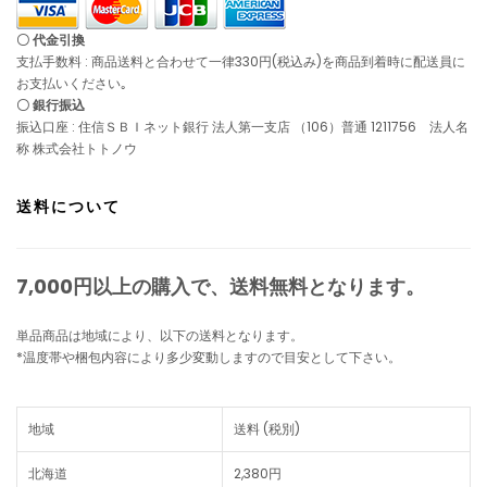
〇 代金引換
支払手数料 : 商品送料と合わせて一律330円(税込み)を商品到着時に配送員に
お支払いください｡
〇 銀行振込
振込口座 : 住信ＳＢＩネット銀行 法人第一支店 （106）普通 1211756 法人名
称 株式会社トトノウ
送料について
7,000円以上の購入で、
送料無料
となります。
単品商品は地域により、以下の送料となります。
*温度帯や梱包内容により多少変動しますので目安として下さい。
地域
送料 (税別)
北海道
2,380円