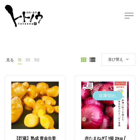
並び替え
見る
15
30
50
在庫切れ
【貯蔵】熟成 黄金生姜
赤たまねぎ[ 1箱 2kg /