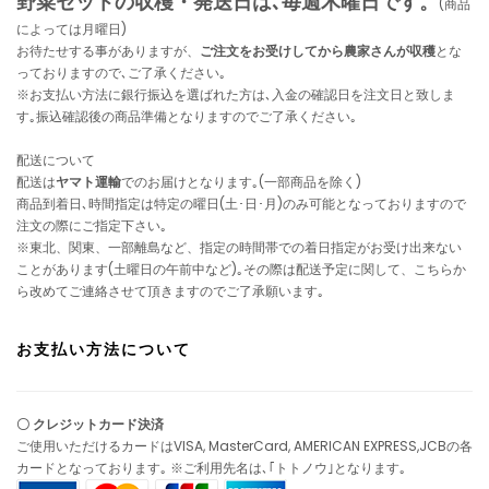
野菜セットの収穫・発送日は､毎週木曜日です。
(商品
によっては月曜日)
お待たせする事がありますが、
ご注文をお受けしてから農家さんが収穫
とな
っておりますので､ご了承ください｡
※お支払い方法に銀行振込を選ばれた方は､入金の確認日を注文日と致しま
す｡振込確認後の商品準備となりますのでご了承ください｡
配送について
配送は
ヤマト運輸
でのお届けとなります｡(一部商品を除く)
商品到着日､時間指定は特定の曜日(土･日･月)のみ可能となっておりますので
注文の際にご指定下さい｡
※東北、関東、一部離島など、指定の時間帯での着日指定がお受け出来ない
ことがあります(土曜日の午前中など)｡その際は配送予定に関して、こちらか
ら改めてご連絡させて頂きますのでご了承願います｡
お支払い方法について
〇 クレジットカード決済
ご使用いただけるカードはVISA, MasterCard, AMERICAN EXPRESS,JCBの各
カードとなっております｡ ※ご利用先名は､｢トトノウ｣となります｡