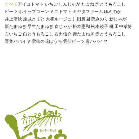
すべて
アイコトマト
いちご
しんじゃが
たまねぎ
とうもろこし
ビーツ
ホイップコーン
ミニトマト
ミヤタファーム
ゆめのか
井上清秋
原城とまと
大和ルージュ
川田農園
恋みのり
新じゃが
新たまねぎ
早生たまねぎ
春じゃが
松本憲和
松本綾子
桃
田中孝博
白いちご
白とうもろこし
西田信介
赤たまねぎ
赤とうもろこし
野菜パパイヤ
雲仙の花ぼうろ
雲仙ビーツ
青パパイヤ