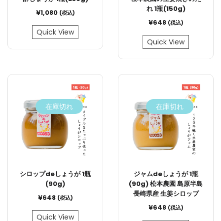
れ 1瓶(150g)
¥
1,080
(税込)
¥
648
(税込)
Quick View
Quick View
在庫切れ
在庫切れ
シロップdeしょうが 1瓶
ジャムdeしょうが 1瓶
(90g)
(90g) 松本農園 島原半島
長崎県産 生姜シロップ
¥
648
(税込)
¥
648
(税込)
Quick View