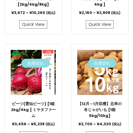
[2kg/4kg/8kg]
4kg ]
¥
3,672
–
¥
10,260
¥
2,160
–
¥
2,808
(税込)
(税込)
Quick View
Quick View
在庫切れ
在庫切れ
ビーツ(雲仙ビーツ) [1箱
【12月～1月収穫】北串の
2kg/4kg ] ミヤタファー
冬じゃがいも [1箱
ム
5kg/10kg]
¥
3,456
–
¥
5,238
¥
2,700
–
¥
4,320
(税込)
(税込)