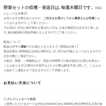
野菜セットの収穫・発送日は､毎週木曜日です。
(商品
によっては月曜日)
お待たせする事がありますが、
ご注文をお受けしてから農家さんが収穫
とな
っておりますので､ご了承ください｡
※お支払い方法に銀行振込を選ばれた方は､入金の確認日を注文日と致しま
す｡振込確認後の商品準備となりますのでご了承ください｡
配送について
配送は
ヤマト運輸
でのお届けとなります｡(一部商品を除く)
商品到着日､時間指定は特定の曜日(土･日･月)のみ可能となっておりますので
注文の際にご指定下さい｡
※東北、関東、一部離島など、指定の時間帯での着日指定がお受け出来ない
ことがあります(土曜日の午前中など)｡その際は配送予定に関して、こちらか
ら改めてご連絡させて頂きますのでご了承願います｡
お支払い方法について
〇 クレジットカード決済
ご使用いただけるカードはVISA, MasterCard, AMERICAN EXPRESS,JCBの各