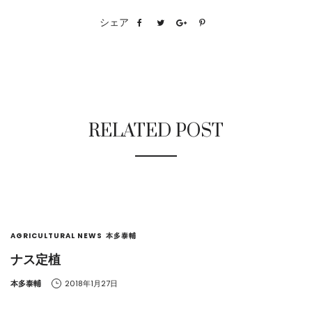
シェア
RELATED POST
AGRICULTURAL NEWS
本多泰輔
ナス定植
by
本多泰輔
2018年1月27日