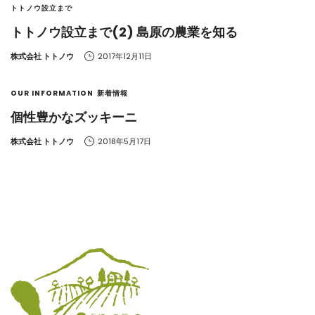
トトノウ設立まで
トトノウ設立まで(2) 島原の農業を知る
by
株式会社 トトノウ
2017年12月11日
OUR INFORMATION
新着情報
個性豊かなズッキーニ
by
株式会社 トトノウ
2018年5月17日