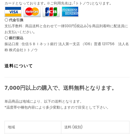
カードとなっております｡ ※ご利用先名は､｢トトノウ｣となります｡
〇 代金引換
支払手数料 : 商品送料と合わせて一律330円(税込み)を商品到着時に配送員に
お支払いください｡
〇 銀行振込
振込口座 : 住信ＳＢＩネット銀行 法人第一支店 （106）普通 1211756 法人名
称 株式会社トトノウ
送料について
7,000円以上の購入で、
送料無料
となります。
単品商品は地域により、以下の送料となります。
*温度帯や梱包内容により多少変動しますので目安として下さい。
地域
送料 (税別)