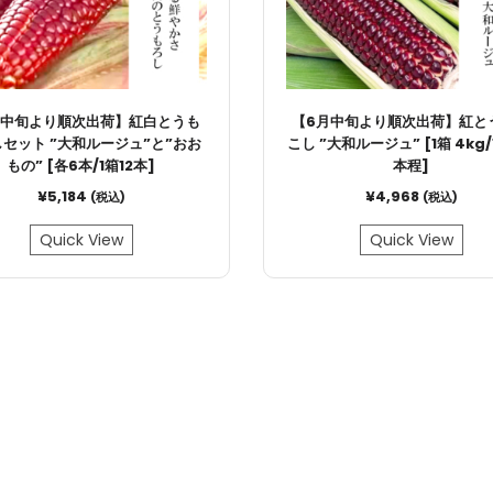
月中旬より順次出荷】紅白とうも
【6月中旬より順次出荷】紅と
セット ”大和ルージュ”と”おお
こし ”大和ルージュ” [1箱 4kg/
もの” [各6本/1箱12本]
本程]
¥
5,184
¥
4,968
(税込)
(税込)
Quick View
Quick View