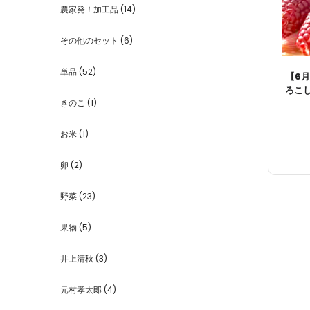
農家発！加工品
(14)
その他のセット
(6)
単品
(52)
【6
ろこし
きのこ
(1)
お米
(1)
卵
(2)
野菜
(23)
果物
(5)
井上清秋
(3)
元村孝太郎
(4)