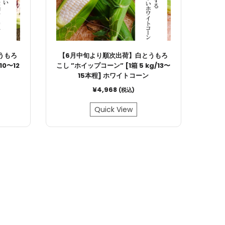
うもろ
【6月中旬より順次出荷】白とうもろ
10〜12
こし ”ホイップコーン” [1箱 5 kg/13〜
15本程] ホワイトコーン
¥
4,968
(税込)
Quick View