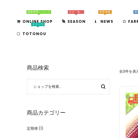
新鮮野菜ショップ
今が「旬」
新着情報
農
ONLINE SHOP
SEASON
NEWS
FAR
トトノウ
TOTONOU
商品検索
全3件を表
商品カテゴリー
定期便
(1)