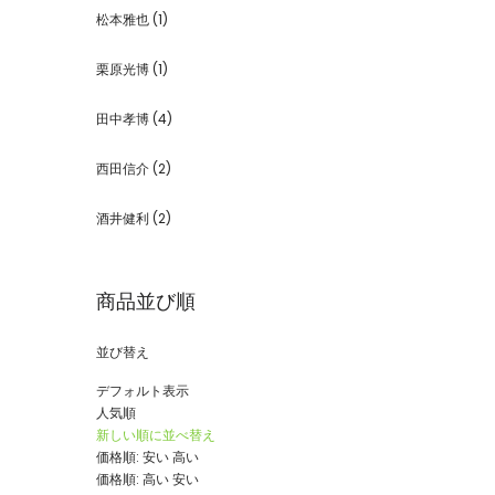
松本雅也
(1)
栗原光博
(1)
田中孝博
(4)
西田信介
(2)
酒井健利
(2)
商品並び順
並び替え
デフォルト表示
人気順
新しい順に並べ替え
価格順: 安い 高い
価格順: 高い 安い