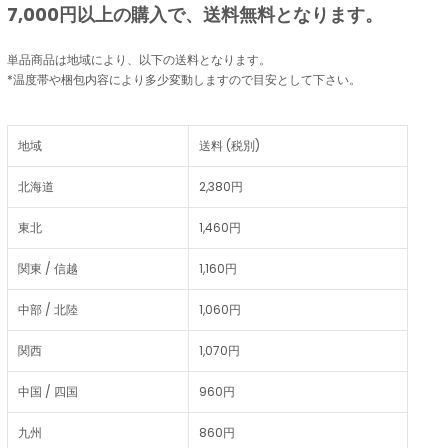
7,000円以上の購入で、
送料無料
となります。
単品商品は地域により、以下の送料となります。
*温度帯や梱包内容により多少変動しますので目安として下さい。
地域
送料 (税別)
北海道
2,380円
東北
1,460円
関東 / 信越
1,160円
中部 / 北陸
1,060円
関西
1,070円
中国 / 四国
960円
九州
860円