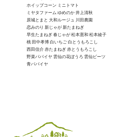
ホイップコーン
ミニトマト
ミヤタファーム
ゆめのか
井上清秋
原城とまと
大和ルージュ
川田農園
恋みのり
新じゃが
新たまねぎ
早生たまねぎ
春じゃが
松本憲和
松本綾子
桃
田中孝博
白いちご
白とうもろこし
西田信介
赤たまねぎ
赤とうもろこし
野菜パパイヤ
雲仙の花ぼうろ
雲仙ビーツ
青パパイヤ