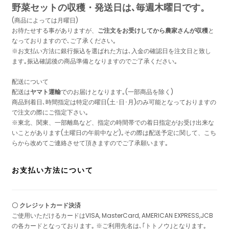
野菜セットの収穫・発送日は､毎週木曜日です。
(商品によっては月曜日)
お待たせする事がありますが、
ご注文をお受けしてから農家さんが収穫
と
なっておりますので､ご了承ください｡
※お支払い方法に銀行振込を選ばれた方は､入金の確認日を注文日と致し
ます｡振込確認後の商品準備となりますのでご了承ください｡
配送について
配送は
ヤマト運輸
でのお届けとなります｡(一部商品を除く)
商品到着日､時間指定は特定の曜日(土･日･月)のみ可能となっておりますの
で注文の際にご指定下さい｡
※東北、関東、一部離島など、指定の時間帯での着日指定がお受け出来な
いことがあります(土曜日の午前中など)｡その際は配送予定に関して、こち
らから改めてご連絡させて頂きますのでご了承願います｡
お支払い方法について
〇 クレジットカード決済
ご使用いただけるカードはVISA, MasterCard, AMERICAN EXPRESS,JCB
の各カードとなっております｡ ※ご利用先名は､｢トトノウ｣となります｡