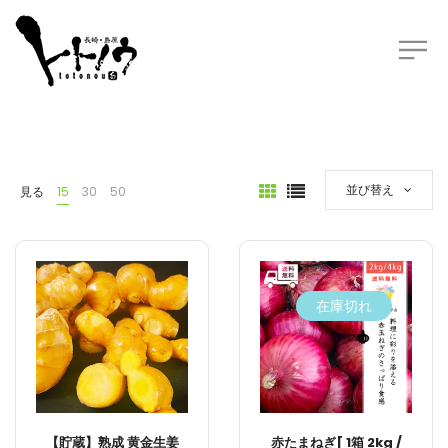
並び替え
見る
15
30
50
在庫切れ
【貯蔵】熟成 黄金生姜
赤たまねぎ[ 1箱 2kg /