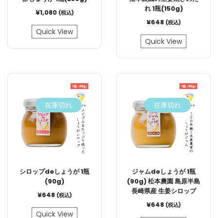
れ 1瓶(150g)
¥
1,080
(税込)
¥
648
(税込)
Quick View
Quick View
在庫切れ
在庫切れ
シロップdeしょうが 1瓶
ジャムdeしょうが 1瓶
(90g)
(90g) 松本農園 島原半島
長崎県産 生姜シロップ
¥
648
(税込)
¥
648
(税込)
Quick View