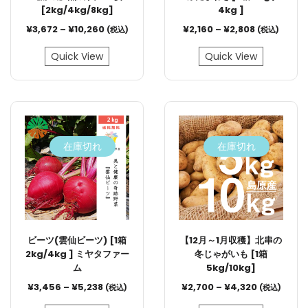
[2kg/4kg/8kg]
4kg ]
¥
3,672
–
¥
10,260
¥
2,160
–
¥
2,808
(税込)
(税込)
Quick View
Quick View
在庫切れ
在庫切れ
ビーツ(雲仙ビーツ) [1箱
【12月～1月収穫】北串の
2kg/4kg ] ミヤタファー
冬じゃがいも [1箱
ム
5kg/10kg]
¥
3,456
–
¥
5,238
¥
2,700
–
¥
4,320
(税込)
(税込)