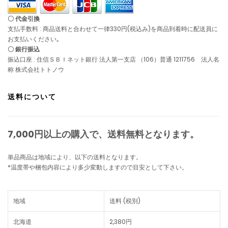
〇 代金引換
支払手数料 : 商品送料と合わせて一律330円(税込み)を商品到着時に配送員に
お支払いください｡
〇 銀行振込
振込口座 : 住信ＳＢＩネット銀行 法人第一支店 （106）普通 1211756 法人名
称 株式会社トトノウ
送料について
7,000円以上の購入で、
送料無料
となります。
単品商品は地域により、以下の送料となります。
*温度帯や梱包内容により多少変動しますので目安として下さい。
地域
送料 (税別)
北海道
2,380円