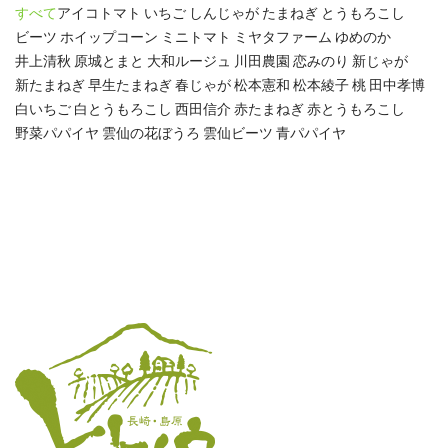
すべて
アイコトマト
いちご
しんじゃが
たまねぎ
とうもろこし
ビーツ
ホイップコーン
ミニトマト
ミヤタファーム
ゆめのか
井上清秋
原城とまと
大和ルージュ
川田農園
恋みのり
新じゃが
新たまねぎ
早生たまねぎ
春じゃが
松本憲和
松本綾子
桃
田中孝博
白いちご
白とうもろこし
西田信介
赤たまねぎ
赤とうもろこし
野菜パパイヤ
雲仙の花ぼうろ
雲仙ビーツ
青パパイヤ