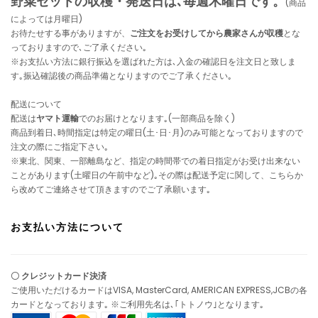
野菜セットの収穫・発送日は､毎週木曜日です。
(商品
によっては月曜日)
お待たせする事がありますが、
ご注文をお受けしてから農家さんが収穫
とな
っておりますので､ご了承ください｡
※お支払い方法に銀行振込を選ばれた方は､入金の確認日を注文日と致しま
す｡振込確認後の商品準備となりますのでご了承ください｡
配送について
配送は
ヤマト運輸
でのお届けとなります｡(一部商品を除く)
商品到着日､時間指定は特定の曜日(土･日･月)のみ可能となっておりますので
注文の際にご指定下さい｡
※東北、関東、一部離島など、指定の時間帯での着日指定がお受け出来ない
ことがあります(土曜日の午前中など)｡その際は配送予定に関して、こちらか
ら改めてご連絡させて頂きますのでご了承願います｡
お支払い方法について
〇 クレジットカード決済
ご使用いただけるカードはVISA, MasterCard, AMERICAN EXPRESS,JCBの各
カードとなっております｡ ※ご利用先名は､｢トトノウ｣となります｡