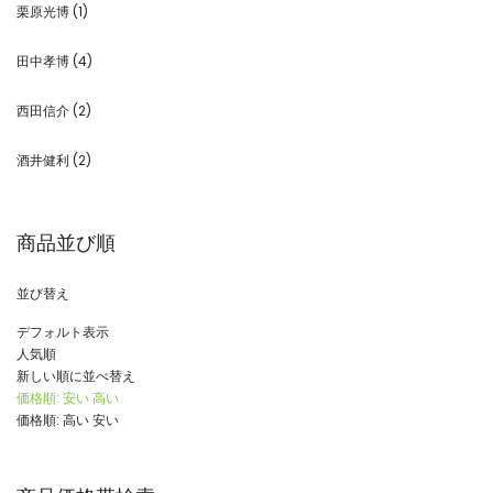
栗原光博
(1)
田中孝博
(4)
西田信介
(2)
酒井健利
(2)
商品並び順
並び替え
デフォルト表示
人気順
新しい順に並べ替え
価格順: 安い 高い
価格順: 高い 安い