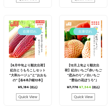
在庫切れ
5.6%
在庫切れ
【6月中旬より順次出荷】
【12月上旬より順次出
紅白とうもろこしセット
荷】紅白いちご｢赤いちご
”大和ルージュ”と”おおも
“恋みのり”／白いちご
の” [各6本/1箱12本]
“雲仙の花ぼうろ”｣
¥
5,184
¥
7,776
¥
7,344
(税込)
(税込)
Quick View
Quick View