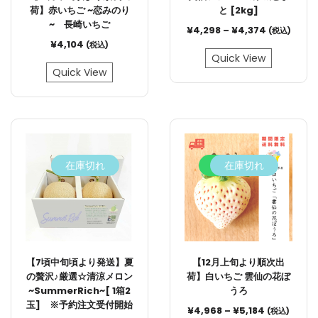
荷】赤いちご ~恋みのり
と [2kg]
~ 長崎いちご
¥
4,298
–
¥
4,374
(税込)
¥
4,104
(税込)
Quick View
Quick View
在庫切れ
4.2%
在庫切れ
【7頃中旬頃より発送】夏
【12月上旬より順次出
の贅沢♪厳選☆清涼メロン
荷】白いちご 雲仙の花ぼ
~SummerRich~[ 1箱2
うろ
玉] ※予約注文受付開始
¥
4,968
–
¥
5,184
(税込)