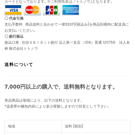
カードとなっております｡ ※ご利用先名は､｢トトノウ｣となります｡
〇 代金引換
支払手数料 : 商品送料と合わせて一律330円(税込み)を商品到着時に配送員に
お支払いください｡
〇 銀行振込
振込口座 : 住信ＳＢＩネット銀行 法人第一支店 （106）普通 1211756 法人名
称 株式会社トトノウ
送料について
7,000円以上の購入で、
送料無料
となります。
単品商品は地域により、以下の送料となります。
*温度帯や梱包内容により多少変動しますので目安として下さい。
地域
送料 (税別)