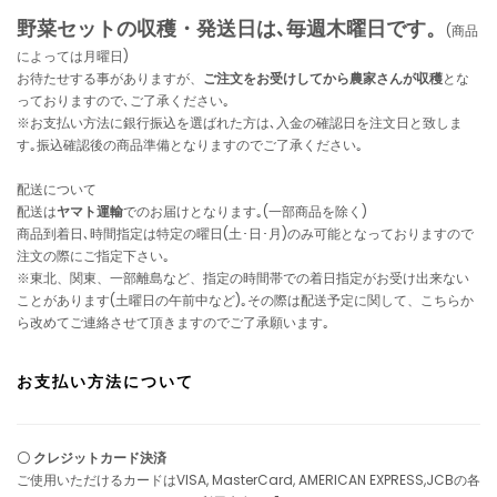
野菜セットの収穫・発送日は､毎週木曜日です。
(商品
によっては月曜日)
お待たせする事がありますが、
ご注文をお受けしてから農家さんが収穫
とな
っておりますので､ご了承ください｡
※お支払い方法に銀行振込を選ばれた方は､入金の確認日を注文日と致しま
す｡振込確認後の商品準備となりますのでご了承ください｡
配送について
配送は
ヤマト運輸
でのお届けとなります｡(一部商品を除く)
商品到着日､時間指定は特定の曜日(土･日･月)のみ可能となっておりますので
注文の際にご指定下さい｡
※東北、関東、一部離島など、指定の時間帯での着日指定がお受け出来ない
ことがあります(土曜日の午前中など)｡その際は配送予定に関して、こちらか
ら改めてご連絡させて頂きますのでご了承願います｡
お支払い方法について
〇 クレジットカード決済
ご使用いただけるカードはVISA, MasterCard, AMERICAN EXPRESS,JCBの各