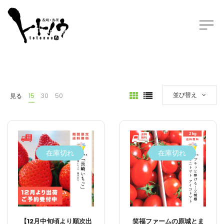
並び替え
見る
15
30
50
在庫切れ
在庫切れ
【12月中旬頃より順次出
笑福ファームの原城とま