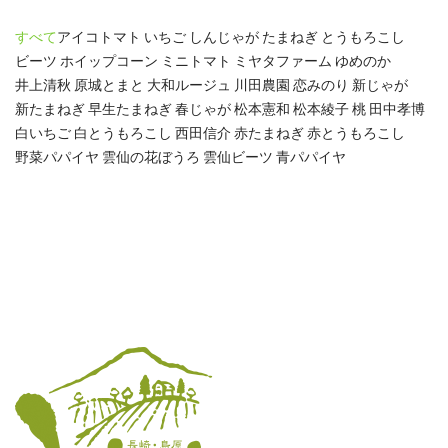
すべて
アイコトマト
いちご
しんじゃが
たまねぎ
とうもろこし
ビーツ
ホイップコーン
ミニトマト
ミヤタファーム
ゆめのか
井上清秋
原城とまと
大和ルージュ
川田農園
恋みのり
新じゃが
新たまねぎ
早生たまねぎ
春じゃが
松本憲和
松本綾子
桃
田中孝博
白いちご
白とうもろこし
西田信介
赤たまねぎ
赤とうもろこし
野菜パパイヤ
雲仙の花ぼうろ
雲仙ビーツ
青パパイヤ